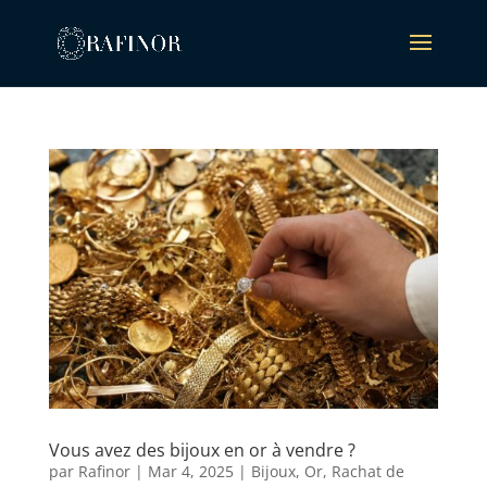
Vous avez des bijoux en or à vendre ?
par
Rafinor
|
Mar 4, 2025
|
Bijoux
,
Or
,
Rachat de